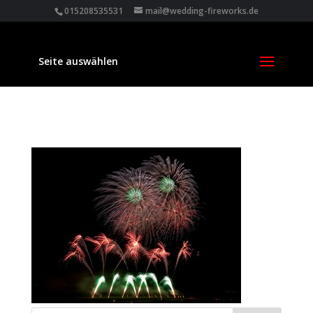
015208535531
mail@wedding-fireworks.de
Seite auswählen