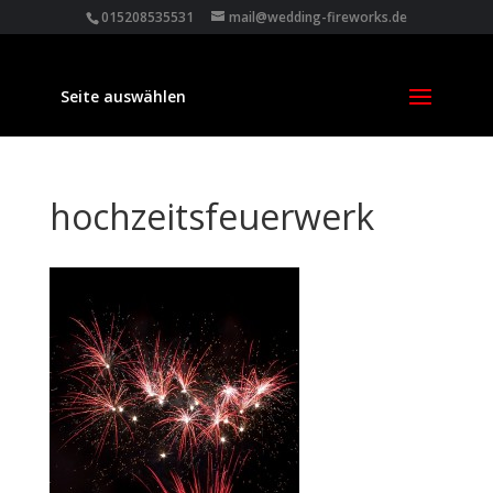
015208535531
mail@wedding-fireworks.de
Seite auswählen
hochzeitsfeuerwerk