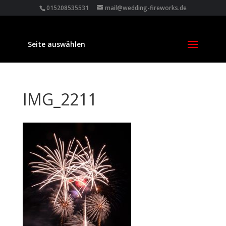
015208535531
mail@wedding-fireworks.de
Seite auswählen
IMG_2211